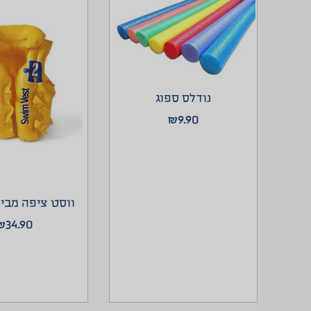
נודלס ספוג
₪
9.90
ווסט ציפה מבית TEX
₪
34.90