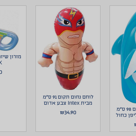
מזרון שיז
X
0
לוחם נחום תקום 91 ס”מ
מבית Intex צבע אדום
חיות נחום תקום 98 ס”מ
₪
34.90