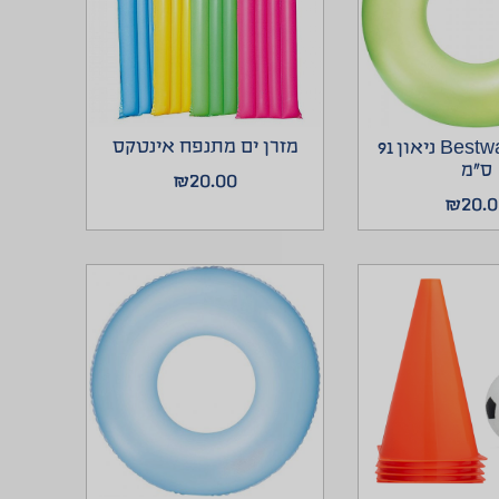
מזרן ים מתנפח אינטקס
גלגל ים Bestway ניאון 91
ס”מ
₪
20.00
₪
20.