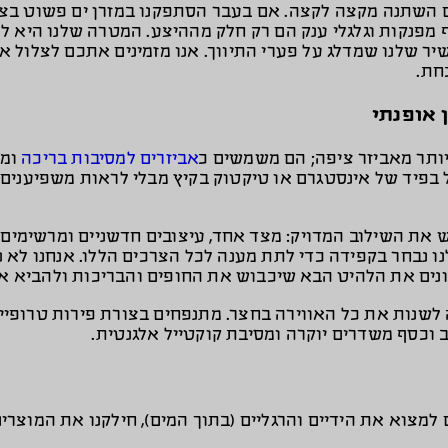
ם השתנה מקצה לקצה. אם בעבר הסתפקנו במזרן ים פשוט בצב
ף מפנקות וגלגלי ענק הם רק חלק מההיצע. המטרה שלנו היא 
שיר שלנו שמדלג על פערי התיווך. אנו מזמינים אתכם לצלול
חת.
 אופנתי
ותר מאביזר ציפה; הם משמשים כ
אביזרים למסיבות בריכה
וממ
פיד של אינסטגרם או טיקטוק בקיץ מבלי לראות משפיענים ונ
 את השילוב המדויק: מצד אחד, עיצובים חדשניים ומרשימים ש
ו נבחר בקפידה כדי לתת מענה לכל הצרכים הללו. אנחנו לא נ
ונים את הלהיט הבא שיכבוש את החופים והבריכות ולהביא או
לשנות את כל האווירה בחצר. מתנפחים בצורת פירות טרופיים 
וכסף משדרים יוקרה ומסיבת קוקטייל אלגנטית.
 למצוא את הידיים והרגליים (בתוך המים), חילקנו את המוצר