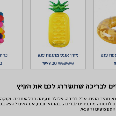
נפח ענק
מזרן אננס מתנפח ענק
כדורי
0
₪
99.00
₪
129.90
ים לבריכה שתשדרג לכם את הקיץ
וא תמיד המים. אבל בריכה, צלולה ונעימה ככל שתהיה, זקו
ים לתמונה מתנפחים לבריכה. במוסאי ובניו, אנו גאים להציג ב