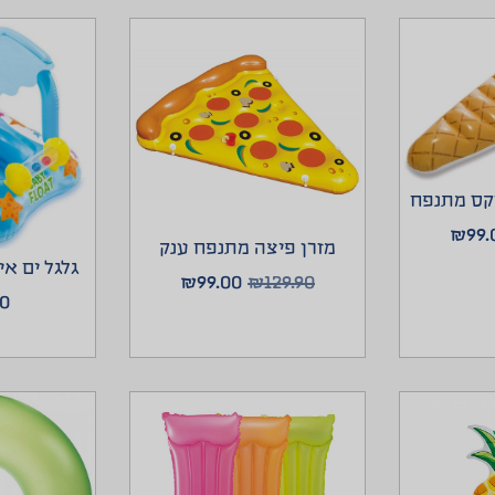
טקס מתנפח
₪
99.
מזרן פיצה מתנפח ענק
גלגל ים א
₪
99.00
₪
129.90
00