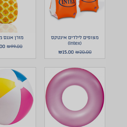
מצופים לילדים אינטקס
מזרן אננס 
(Intex)
.00
₪
99.00
₪
15.00
₪
20.00