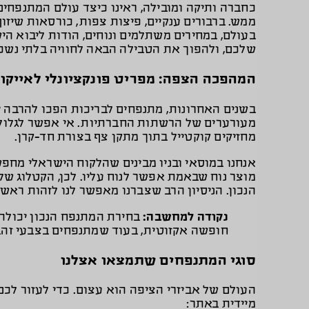
כחברה ותיקה ומובילה, ראינו כיצד עולם המתנפחי
ממש. ברבורים ענקיים, פיצות צפות, כורסאות שיזו
בעולם, במחירים משתלמים ונוחים, הודות ליבוא הי
שלכם, ולהפוך את הטבילה הבאה לחוויה בלתי נשכ
המהפכה הצפה: מפריט פונקציונלי לאייקון
בשנים האחרונות, מתנפחים לבריכות הפכו להרבה י
מעורערים של הרשתות החברתיות. אי אפשר לגלול ב
מחזיקים קוקטייל בתוך מתקן צף בצורת חד-קרן.
אנחנו במוסאי ובניו מבינים שהלקוח הישראלי מחפש
מוצר נוח שבאמת אפשר לנוח עליו. לכן, הקטלוג שלנ
הנכון. הניסיון הרב שצברנו מאפשר לנו לזהות ראש
נקודה למחשבה:
בחירת המתנפח הנכון יכולה 
חופשה אקזוטית, בעוד שמתנפחים בצבעי זהב 
סוגי המתנפחים שתמצאו אצלנו
העולם של אביזרי הציפה הוא עצום. כדי לעזור לכם
מיידית באתר: