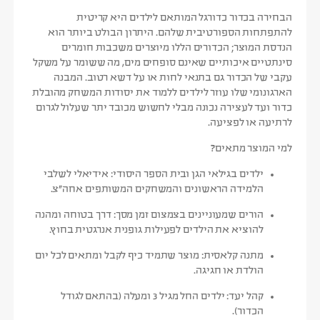
הבחירה בכדור כדורגל המותאם לילדים היא קריטית
להתפתחות הספורטיבית שלהם. היתרון הבולט ביותר הוא
הנדסת המוצר
; הכדורים הללו מיוצרים משכבות חומרים
סינתטיים איכותיים שאינם סופחים מים, מה ששומר על משקל
עקבי של הכדור גם בתנאי לחות או על דשא רטוב. המבנה
הארגונומי שלו עוזר לילדים ללמוד את יסודות המשחק מהובלת
כדור ועד לעצירה נכונה מבלי לחשוש מכובד יתר שעלול לגרום
לרתיעה או לפציעה.
למי המוצר מתאים?
ילדים בגילאי הגן ובית הספר היסודי:
אידיאלי לשלבי
הלמידה הראשונים והמשחקים המשותפים אחה”צ.
הורים שמעוניינים בצמצום זמן מסך:
דרך בטוחה ומהנה
להוציא את הילדים לפעילות גופנית אנרגטית בחוץ.
מתנה קלאסית:
מוצר שתמיד כיף לקבל ומתאים לכל יום
הולדת או חגיגה.
קהל יעד:
ילדים החל מגיל 3 ומעלה (בהתאם לגודל
הכדור).