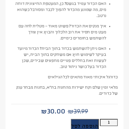
האם הכדור עמיד בגשם?
כן, המעטפת החיצונית דוחה
מים, מה שמונע מהכדור להפוך לכבד ומסורבל כשהוא
נרטב.
איך מנקים את הכדור?
פשוט מאוד – מטלית לחה עם
מעט מים תסיר את רוב הלכלוך והבוץ. אין צורך
להשתמש בחומרים כימיים.
האם ניתן להשתמש בכדור בתוך הבית?
הכדור מיועד
בעיקר לשימוש חוץ. אם משחקים בתוך הבית, יש
לעשות זאת בחללים פנויים מחפצים שבירים, שכן
הכדור בעל כושר ניתור טוב.
כדורגל איכותי מאוד מתאים לכל הגילאים
מלאי זמין שלם וקח ישירות מהחנות בת”א, בחנות מבחר ענק
של כדורים.
₪
30.00
₪
39.99
הוספה לסל