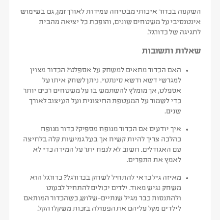
השקעה בכדור איכותי מבטיחה עמידות לאורך זמן, גם בשימוש
אינטנסיבי על משטחים שונים, והופכת כל יציאה מהבית
לחגיגה של כדורגל.
שאלות ותשובות
האם הכדור מתאים למשחק על אספלט?
הכדור מצוין
למגרשי דשא ודשא סינתטי. ניתן לשחק איתו על
אספלט, אך מומלץ להשתמש בו על משטחים רכים יותר
כדי לשמור על המעטפת החיצונית ועל העיצוב לאורך
שנים.
איך יודעים אם הכדור מנופח מספיק?
כדור מנופח
כהלכה צריך להיות קשיח אך בעל גמישות קלה בלחיצה
עם האגודלים. חשוב לא לנפח יתר על המידה כדי לא
לאמץ את התפרים.
מאיזה גיל כדאי להתחיל לשחק בכדורגל?
כדורגל הוא
משחק נגיש מאוד. ילדים יכולים להתחיל לבעוט
ולהתנסות כבר מגיל שנתיים-שלוש, כשהכדור המותאם
לילדים מקל עליהם את הפעולה בזכות משקלו הקל.