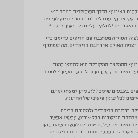
כפים באירוע?
הדרך הפופולרית ביותר היא
קש או עץ יפות ליד רחבת הריקודים, לעיתים
 האורחים “לחלוץ נעליים ולהמשיך לרקוד”.
קה?
הסוליה מעוצבת עם חריצים עדינים כדי
 רצפת האולם או רחבת הריקודים, מה שמוסיף
רוע?
ההמלצה המקובלת היא להזמין כמות
כ-30% עד 50% ממספר האורחות, שכן הן קהל היעד העיקרי למוצר
ים בצבעים שונים?
לא, ניתן למצוא אותם
מים לכל סגנון עיצובי של החתונה.
קה ברחבת הריקודים ולמסיבת בריכה.
מרחבת הריקודים בכל אירוע, עכשיו אפשר
וקר. האורחים שלכם אוהבים לעשות שמח פנקו
 חלקו להם כפכפי חתונה ברחבת הריקודים