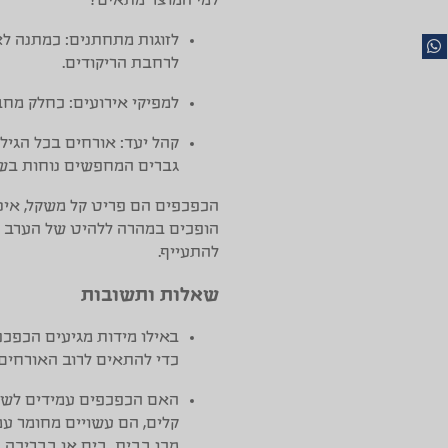
למי המוצר מתאים?
לזוגות מתחתנים:
לרחבת הריקודים.
למפיקי אירועים:
כחלק מחבי
קהל יעד:
אורחים בכל הגילא
גברים המחפשים נוחות בש
הכפכפים הם פריט קל משקל, אינם
הופכים במהרה ללהיט של הערב ב
להתעייף.
שאלות ותשובות
באילו מידות מגיעים הכפכפ
כדי להתאים לרוב האורחים
האם הכפכפים עמידים לשי
קלים, הם עשויים מחומר ע
מכן בבית, בים או בבריכה.