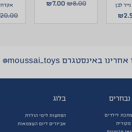
₪
7.00
₪
8.00
ייר לבן
אקדח ב
₪
20.00
₪
2.
רינו באינסטגרם moussai_toys@
נבחרים
בלוג
מתכת לילדים
הפתעות לימי הולדת
מקורית
אביזרים ליום העצמאות
אי צבעונית