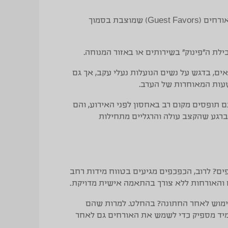
כמתנה לאורחים (Guest Favors) שמוצבת בסמוך
לת ה”פינוק” בשירותים או באזור המנוחה.
ים, בדגש על נשים הנועלות נעלי עקב, אך גם
עות המאוחרות של הערב.
 תופסים מקום רב באחסון לפני האירוע, והם
רגע שהקצב עולה והרגליים מתחילות
ים?
לרוב, הכפכפים מגיעים בטווח מידות רחב
 והאורחות ללא צורך בהתאמה אישית מדויקת.
מוש לאחר החתונה?
בהחלט. למרות שהם
מיד מספיק כדי לשמש את האורחים גם לאחר