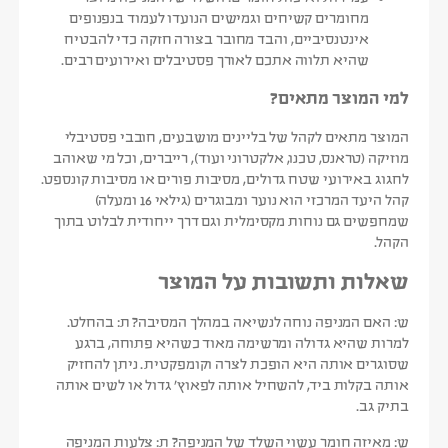
מחומרים קשיחים וגמישים הנועדו לעמוד בנפנופים
אינטנסיביים, והבד מחובר בצורה חזקה כדי להבטיח
שהיא תלווה אתכם לאורך פסטיבלים ואירועים רבים.
למי המוצר מתאים?
המוצר מתאים לקהל של בליינים מושבעים, חובבי פסטיבלי
מוזיקה (טראנס, טכנו, אלקטרוני ועוד), רייברים, וכל מי שאוהב
לחגוג באירועי שטח גדולים, מסיבות פורים או מסיבות קונספט.
קהל היעד המרכזי הוא נוער ומבוגרים (גילאי 16 ומעלה)
שמחפשים גם נוחות מקסימלית וגם דרך ייחודית לבלוט בתוך
הקהל.
שאלות ותשובות על המוצר
ש: האם המניפה נוחה לנשיאה במהלך המסיבה?
ת:
בהחלט.
למרות שהיא גדולה ומרשימה מאוד כשהיא פתוחה, ברגע
שסוגרים אותה היא הופכת לצרה וקומפקטית. ניתן להחזיק
אותה בקלות ביד, להשחיל אותה לפאוץ’ גדול או לשים אותה
בתיק גב.
ש: מאיזה חומר עשוי השלד של המניפה?
ת:
צלעות המניפה