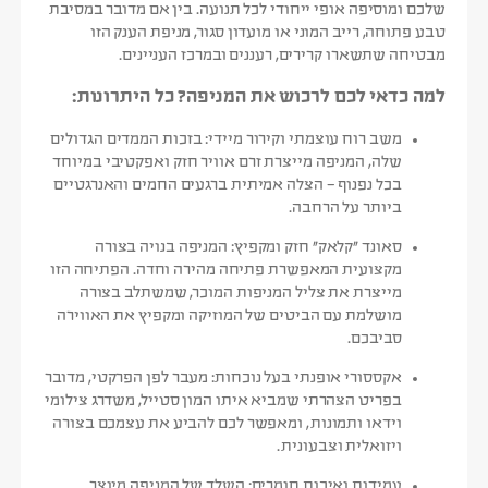
שלכם ומוסיפה אופי ייחודי לכל תנועה. בין אם מדובר במסיבת
טבע פתוחה, רייב המוני או מועדון סגור, מניפת הענק הזו
מבטיחה שתשארו קרירים, רעננים ובמרכז העניינים.
למה כדאי לכם לרכוש את המניפה? כל היתרונות:
משב רוח עוצמתי וקירור מיידי:
בזכות הממדים הגדולים
שלה, המניפה מייצרת זרם אוויר חזק ואפקטיבי במיוחד
בכל נפנוף – הצלה אמיתית ברגעים החמים והאנרגטיים
ביותר על הרחבה.
סאונד “קלאק” חזק ומקפיץ:
המניפה בנויה בצורה
מקצועית המאפשרת פתיחה מהירה וחדה. הפתיחה הזו
מייצרת את צליל המניפות המוכר, שמשתלב בצורה
מושלמת עם הביטים של המוזיקה ומקפיץ את האווירה
סביבכם.
אקססורי אופנתי בעל נוכחות:
מעבר לפן הפרקטי, מדובר
בפריט הצהרתי שמביא איתו המון סטייל, משדרג צילומי
וידאו ותמונות, ומאפשר לכם להביע את עצמכם בצורה
ויזואלית וצבעונית.
עמידות ואיכות חומרים:
השלד של המניפה מיוצר