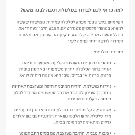
למה כדאי לכם לבחור בסלסלת תיבה לבנה מקש?
השימוש בקש טבעי מעניק לסלסלה עמידות וגמישות שקשה
למצוא במוצרי פלסטיק סטנדרטיים. הצבע הלבן “פותח” את
החלל ומשרה אווירה של רוגע וניקיון, מה שהופך את מלאכת
הסידור להרבה יותר נעימה לעין.
יתרונות בולטים:
חומרים טבעיים ונושמים:
הקליעה מאפשרת זרימת
אוויר בתוך הסלסלה, יתרון משמעותי באחסון בובות
פרווה, כריות או בגדים, שכן היא מונעת ריחות לוואי.
ניידות מושלמת:
הידית המובנית חזקה ומעוצבת לאחיזה
נוחה, כך שניתן להעביר את כל הצעצועים מהחדר לסלון
ובחזרה בקלות ובמהירות.
אסתטיקה על-זמנית:
בניגוד לפתרונות אחסון צבעוניים
מדי, סלסלת הקש הלבנה נשארת רלוונטית גם כשהילדים
גדלים ומתאימה לכל פינה בבית.
יציבות מבנית:
התיבה מעוצבת עם בסיס רחב המונע