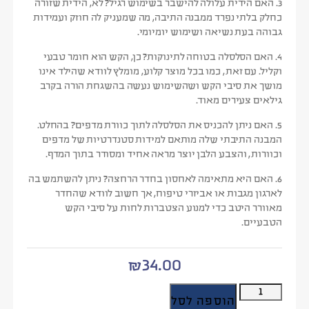
3. האם הידית עלולה להישבר בשימוש רגיל?
לא, הידית שזורה
כחלק בלתי נפרד ממבנה התיבה, מה שמעניק לה חוזק ועמידות
גבוהה בעת נשיאה ושימוש יומיומי.
4. האם הסלסלה בטוחה לתינוקות?
כן, הקש הוא חומר טבעי
וקליל. עם זאת, כמו בכל מוצר קלוע, מומלץ לוודא שהילד אינו
מושך את סיבי הקש ושהשימוש נעשה בהשגחת הורה בקרב
גילאים צעירים מאוד.
5. האם ניתן להכניס את הסלסלה לתוך כוורת מדפים?
בהחלט.
המבנה התיבתי שלה מותאם למידות סטנדרטיות של מדפים
וכוורות, והצבע הלבן יוצר מראה אחיד ומסודר בתוך המדף.
6. האם היא מתאימה לאחסון בחדר הרחצה?
ניתן להשתמש בה
לארגון מגבות או אביזרי טיפוח, אך חשוב לוודא שהחדר
מאוורר היטב כדי למנוע הצטברות לחות על סיבי הקש
הטבעיים.
₪
34.00
הוספה לסל