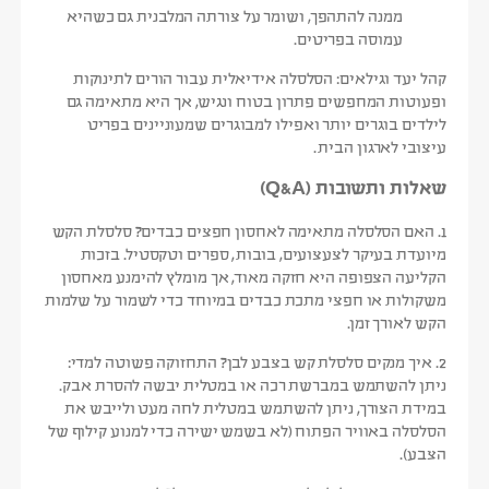
ממנה להתהפך, ושומר על צורתה המלבנית גם כשהיא
עמוסה בפריטים.
קהל יעד וגילאים:
הסלסלה אידיאלית עבור
הורים לתינוקות
ופעוטות
המחפשים פתרון בטוח ונגיש, אך היא מתאימה גם
לילדים בוגרים יותר
ואפילו למבוגרים שמעוניינים בפריט
עיצובי לארגון הבית.
שאלות ותשובות (Q&A)
1. האם הסלסלה מתאימה לאחסון חפצים כבדים?
סלסלת הקש
מיועדת בעיקר לצעצועים, בובות, ספרים וטקסטיל. בזכות
הקליעה הצפופה היא חזקה מאוד, אך מומלץ להימנע מאחסון
משקולות או חפצי מתכת כבדים במיוחד כדי לשמור על שלמות
הקש לאורך זמן.
2. איך מנקים סלסלת קש בצבע לבן?
התחזוקה פשוטה למדי:
ניתן להשתמש במברשת רכה או במטלית יבשה להסרת אבק.
במידת הצורך, ניתן להשתמש במטלית לחה מעט ולייבש את
הסלסלה באוויר הפתוח (לא בשמש ישירה כדי למנוע קילוף של
הצבע).